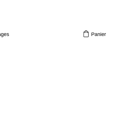
 - Ordinateurs et Tablettes
ages
Panier
 Batterie Nintendo