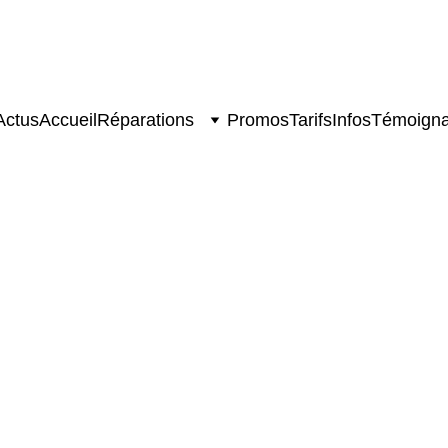
ique - Consoles de jeux - Smartphones - TV
Actus
Accueil
Réparations
Promos
Tarifs
Infos
Témoign
Réparation
Switch
€60.00
Ajouter au panier