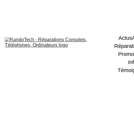
Réparation Cartes Électronique - 
Consoles de jeux - Smartphones - TV - 
Ordinateurs et Tablettes
Actus
Réparat
Promo
In
Témoi